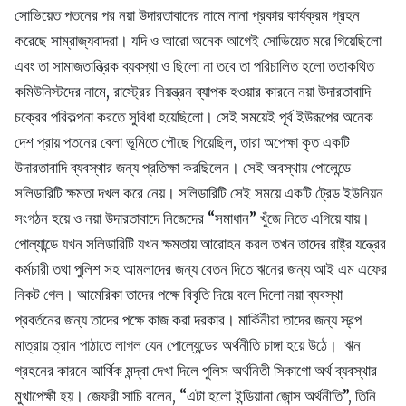
সোভিয়েত পতনের পর নয়া উদারতাবাদের নামে নানা প্রকার কার্যক্রম গ্রহন
করেছে সাম্রাজ্যবাদরা। যদি ও আরো অনেক আগেই সোভিয়েত মরে গিয়েছিলো
এবং তা সামাজতান্ত্রিক ব্যবস্থা ও ছিলো না তবে তা পরিচালিত হলো ততাকথিত
কমিউনিস্টদের নামে, রাস্ট্রের নিয়ন্ত্রন ব্যাপক হওয়ার কারনে নয়া উদারতাবাদি
চক্রের পরিকল্পনা করতে সুবিধা হয়েছিলো। সেই সময়েই পূর্ব ইউরূপের অনেক
দেশ প্রায় পতনের বেলা ভূমিতে পৌছে গিয়েছিল, তারা অপেক্ষা কৃত একটি
উদারতাবাদি ব্যবস্থার জন্য প্রতিক্ষা করছিলেন। সেই অবস্থায় পোলেন্ডে
সলিডারিটি ক্ষমতা দখল করে নেয়। সলিডারিটি সেই সময়ে একটি ট্রেড ইউনিয়ন
সংগঠন হয়ে ও নয়া উদারতাবাদে নিজেদের “সমাধান” খুঁজে নিতে এগিয়ে যায়।
পোল্যান্ডে যখন সলিডারিটি যখন ক্ষমতায় আরোহন করল তখন তাদের রাষ্ট্র যন্ত্রের
কর্মচারী তথা পুলিশ সহ আমলাদের জন্য বেতন দিতে ঋনের জন্য আই এম এফের
নিকট গেল। আমেরিকা তাদের পক্ষে বিবৃতি দিয়ে বলে দিলো নয়া ব্যবস্থা
প্রবর্তনের জন্য তাদের পক্ষে কাজ করা দরকার। মার্কিনীরা তাদের জন্য স্বল্প
মাত্রায় ত্রান পাঠাতে লাগল যেন পোল্যেন্ডের অর্থনীতি চাঙ্গা হয়ে উঠে। ঋন
গ্রহনের কারনে আর্থিক মন্দ্বা দেখা দিলে পুলিস অর্থনিতী সিকাগো অর্থ ব্যবস্থার
মুখাপেক্ষী হয়। জেফরী সাচি বলেন, “এটা হলো ইন্ডিয়ানা জোন্স অর্থনীতি”, তিনি