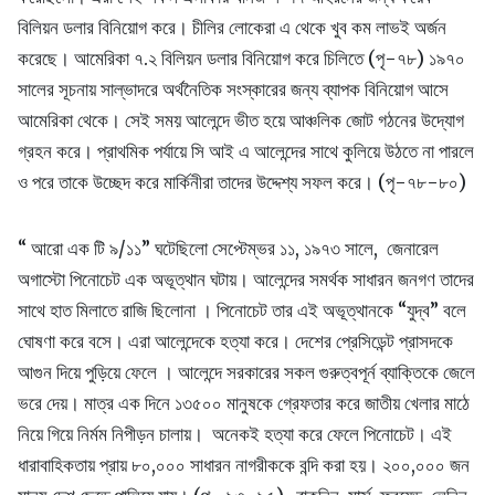
বিলিয়ন ডলার বিনিয়োগ করে। চীলির লোকেরা এ থেকে খুব কম লাভই অর্জন
করেছে। আমেরিকা ৭.২ বিলিয়ন ডলার বিনিয়োগ করে চিলিতে (পৃ-৭৮) ১৯৭০
সালের সূচনায় সাল্ভাদরে অর্থনৈতিক সংস্কারের জন্য ব্যাপক বিনিয়োগ আসে
আমেরিকা থেকে। সেই সময় আলেন্দে ভীত হয়ে আঞ্চলিক জোট গঠনের উদ্যোগ
গ্রহন করে। প্রাথমিক পর্যায়ে সি আই এ আলেন্দের সাথে কুলিয়ে উঠতে না পারলে
ও পরে তাকে উচ্ছেদ করে মার্কিনীরা তাদের উদ্দেশ্য সফল করে। (পৃ-৭৮-৮০)
“ আরো এক টি ৯/১১” ঘটেছিলো সেপ্টেম্ভর ১১, ১৯৭৩ সালে, জেনারেল
অগাস্টো পিনোচেট এক অভূত্থান ঘটায়। আলেন্দের সমর্থক সাধারন জনগণ তাদের
সাথে হাত মিলাতে রাজি ছিলোনা । পিনোচেট তার এই অভূত্থানকে “যুদ্ব” বলে
ঘোষণা করে বসে। এরা আলেন্দেকে হত্যা করে। দেশের প্রেসিডেন্ট প্রাসদকে
আগুন দিয়ে পুড়িয়ে ফেলে । আলেন্দে সরকারের সকল গুরুত্বপূর্ন ব্যাক্তিকে জেলে
ভরে দেয়। মাত্র এক দিনে ১৩৫০০ মানুষকে গ্রেফতার করে জাতীয় খেলার মাঠে
নিয়ে গিয়ে নির্মম নিপীড়ন চালায়। অনেকই হত্যা করে ফেলে পিনোচেট। এই
ধারাবাহিকতায় প্রায় ৮০,০০০ সাধারন নাগরীককে বন্দি করা হয়। ২০০,০০০ জন