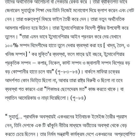
তাদের অর্থনৈতিক আলোচনা বা লেকচার রেকর্ড করে । তারা ব্যাক্তিগত ভাবে
জেনারেল সুহার্তুকে শিক্ষা দেয় তিনি নিজেই মনোযোগ দিয়ে ক্লাশ করেন এবং নোট
নেন। তারা গুরুত্বপূর্ন বিষয়ে ফাইল তৈরী করে দেন। তারা নতুন অর্থনৈতিক
আমলায় পরিনত হয়ে উঠেন। তারা ইন্দোনেশিয়াকে বিদেশী পুঁজির উপযোগী করে
তুলেন। “তারা এমন ভাবে ইন্দোনেশিয়ার আইন প্রনয়ন করে দেয় যেখানে
১০০% সম্পদ বিদেশীদের হাতে তুলে দেবার ব্যবস্থা করা হয় [ খাদ্য, তৈল, ও
খনিজ সম্পদ] ‘ কর মুক্তি’র ব্যবস্থা, ফলে মাত্র দুই বছরে, ইন্দোনেশিয়ার
প্রকৃতিক সম্পদ – কপার, নিকেল, কাস্ট সম্পদ ও জ্বালানী সম্পদ বিশ্বের বড়
বড় কোম্পানীর হাতে চলে যায়” (পৃ-৮৩-৮৪)। বার্কলে মাফিয়া চক্রের
আদর্শগত কোন ভিত্তি ছিলো না, আবার তারা রাষ্ট্র বিরুধী ও ছিলো না তবে
ব্যবস্থা গত কারনে এরা “শিকাগুর ছেলেদেরম মত” কাজ করতে থাকে। যা
ল্যাতিন আমেরিকায় ও নাড়া দিয়েছিলো। (পৃ-৮৪)
“ সুহার্তু… প্রাথমিক অবস্থায়ই একধরনের ইতিবাচক ইমেইজ তৈরীর প্রয়াস
নেন, তিনি দেশকে এক টি ঝাঁকুনি নীতির মাধ্যমে অতীতের অবস্থা থেকে বেড়
করতে চেয়ে ছিলেন। তার নির্মম সন্ত্রাসী কার্যক্রম দেশে একধরনের অপ্রত্যাশিত