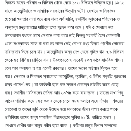
নিজস্ব ঋনের পরিমান ৩ বিলিয়ন থেকে বেড়ে ১০৩ বিলিয়নে উন্নিত হয়। ১৯৭৬
সালে আর্জেন্টিনাতে ও সামরিক সরকারের উত্থান ঘটে। সেখানে ও সিকাগুর
ছেলেরা ক্ষমতার নানা পদে বসে যানঃ অর্থ সচিব, রাস্ট্রীয় ব্যাংকের পরিচালক ও
অন্যান্য মন্ত্রনালয়ের দায়িত্ব তারা গ্রহন করে বসে। যদি ও সেখানে নয়া
উদারতাবাদ যথাযথ ভাবে সেখানে কাজ করে নাই কিন্তু সরকারী তৈল কোম্পানী
গুলো সংস্কারের নামে যা করা হয় তাতে সেই দেশের মধ্য বিত্ত শ্রেনীর লোকেরা
দারিদ্রতার দিকে চলে যায়। আর্জেন্টিনার অন্য দেশ থেকে গৃহিত ঋন ৭.৯ বিলিয়ন
থেকে ৪৫ বিলিয়ন চাড়িয়ে যায়। উরুগুয়েতে ও একেই রকম ভাবে সামরিক শাসন
চলে আর ফলাফল ও হয় একেই রকমের। তাদের ঋনের পরিমান দ্বিগুন হয়ে
যায়। সেখানে ও সিকাগুর স্নাতকরা আর্জেন্টিনা, ব্রাজিল, ও চিলির পদ্বতি গ্রহনের
জন্য পরামর্শ দেয়। তা কার্যকরী হলে ফল স্বরূপ বেকাত্ব নাটকীয় ভাবে বেড়ে
যায়। স্থানীয় শ্রমিকদের দৈনিক আয় ৬০% কমে যায় দ্রুত । তাদের মাথা পিছু
আয়ের পরিমান কমে ৮৪৫ ডলার থেকে নেমে ৭৮৯ ডলারে এসে দাঁড়ায়। শহরের
লোকেরা ও তাদের ভূমি থেকে উচ্ছেদ হয়ে মানবেতর জীবন যাপন করতে থাকে ।
ভলিবিয়ায় তাদের জন্য সামাজিক নিরাপত্তার সুবিধা ৬১% হারিয়ে ফেলে ।
সেখানে বেশীর ভাগ মানুষ গরীব হতে থাকে । কতিপয় মানুষ বিশাল সম্পদের