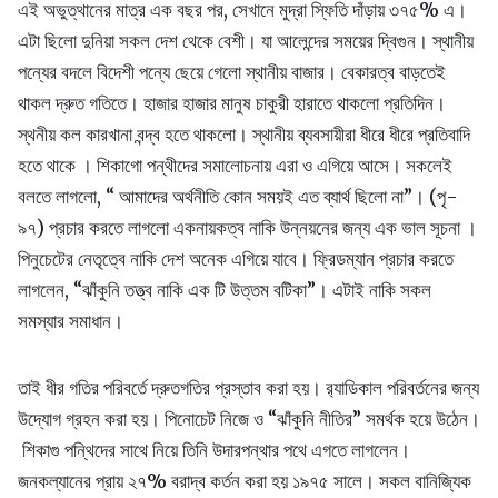
এই অভুত্থানের মাত্র এক বছর পর, সেখানে মুদ্রা স্ফিতি দাঁড়ায় ৩৭৫% এ।
এটা ছিলো দুনিয়া সকল দেশ থেকে বেশী। যা আলেন্দের সময়ের দ্বিগুন। স্থানীয়
পন্যের বদলে বিদেশী পন্যে ছেয়ে গেলো স্থানীয় বাজার। বেকারত্ব বাড়তেই
থাকল দ্রুত গতিতে। হাজার হাজার মানুষ চাকুরী হারাতে থাকলো প্রতিদিন।
স্থনীয় কল কারখানা বন্দ্ব হতে থাকলো। স্থানীয় ব্যবসায়ীরা ধীরে ধীরে প্রতিবাদি
হতে থাকে । শিকাগো পন্থীদের সমালোচনায় এরা ও এগিয়ে আসে। সকলেই
বলতে লাগলো, “ আমাদের অর্থনীতি কোন সময়ই এত ব্যার্থ ছিলো না”। (পৃ-
৯৭) প্রচার করতে লাগলো একনায়কত্ব নাকি উন্নয়নের জন্য এক ভাল সূচনা ।
পিনুচেটের নেতৃত্বে নাকি দেশ অনেক এগিয়ে যাবে। ফ্রিডম্যান প্রচার করতে
লাগলেন, “ঝাঁকুনি তত্ত্ব নাকি এক টি উত্তম বটিকা”। এটাই নাকি সকল
সমস্যার সমাধান।
তাই ধীর গতির পরিবর্তে দ্রুতগতির প্রস্তাব করা হয়। র‍্যাডিকাল পরিবর্তনের জন্য
উদ্যোগ গ্রহন করা হয়। পিনোচেট নিজে ও “ঝাঁকুনি নীতির” সমর্থক হয়ে উঠেন।
শিকাগু পন্থিদের সাথে নিয়ে তিনি উদারপন্থার পথে এগতে লাগলেন।
জনকল্যানের প্রায় ২৭% বরাদ্ব কর্তন করা হয় ১৯৭৫ সালে। সকল বানিজ্যিক