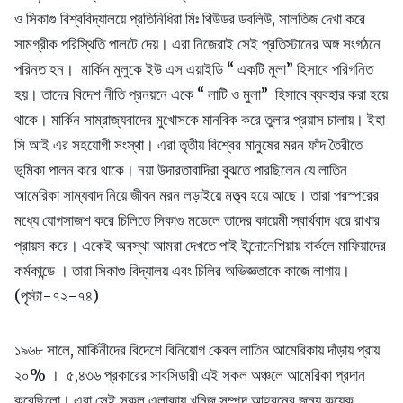
ও সিকাগু বিশ্ববিদ্যালয়ে প্রতিনিধিরা মিঃ থিউডর ডবলিউ, সালতিজ দেখা করে
সামগ্রীক পরিস্থিতি পালটে দেয়। এরা নিজেরাই সেই প্রতিস্টানের অঙ্গ সংগঠনে
পরিনত হন। মার্কিন মুলুকে ইউ এস এয়াইডি “ একটি মুলা” হিসাবে পরিগনিত
হয়। তাদের বিদেশ নীতি প্রনয়নে একে “ লাটি ও মুলা” হিসাবে ব্যবহার করা হয়ে
থাকে। মার্কিন সাম্রাজ্যবাদের মুখোসকে মানবিক করে তুলার প্রয়াস চালায়। ইহা
সি আই এর সহযোগী সংস্থা। এরা তৃতীয় বিশ্বের মানুষের মরন ফাঁদ তৈরীতে
ভূমিকা পালন করে থাকে। নয়া উদারতাবাদিরা বুঝতে পারছিলেন যে লাতিন
আমেরিকা সাম্যবাদ নিয়ে জীবন মরন লড়াইয়ে মত্ত্ব হয়ে আছে। তারা পরস্পরের
মধ্যে যোগসাজশ করে চিলিতে সিকাগু মডেলে তাদের কায়েমী স্বার্থবাদ ধরে রাখার
প্রায়স করে। একেই অবস্থা আমরা দেখতে পাই ইন্দোনেশিয়ায় বার্কলে মাফিয়াদের
কর্মকান্ডে । তারা সিকাগু বিদ্যালয় এবং চিলির অভিজ্ঞতাকে কাজে লাগায়।
(পৃস্টা-৭২-৭৪)
১৯৬৮ সালে, মার্কিনীদের বিদেশে বিনিয়োগ কেবল লাতিন আমেরিকায় দাঁড়ায় প্রায়
২০% । ৫,৪৩৬ প্রকারের সাবসিডারী এই সকল অঞ্চলে আমেরিকা প্রদান
করেছিলো। এরা সেই সকল এলাকায় খনিজ সম্পদ আহরনের জন্য কয়েক