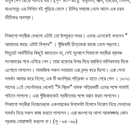
মানুষ দেশ ছেড়ে পালিয়ে যায়। (পৃ- ৯৩-৯৫), বাকুনিন, মার্ক্স, ফ্রয়েড, লেনিন,
মাওসেতুং এর লিখিত বই পুড়িয়ে ফেলে। চিলির সমাজে নেমে আসে এক চরম
ভীতিকর অবস্থা।
শিকাগো পন্থীরা দেখলো এটাই তো উপযুক্ত সময়। এদের এনেকেই বললেন “
আমাদের কাছে এটাই বিপ্লব” । পুঁজিবাদী চিন্তকরা কাজে নেমে পড়লো।
পিনুচেট অর্থনীতির কিছুই জানতেন না, সেই সুযোগে শিকাগো পন্থীরা ব্যাপক
সংস্কারের পথে এগিয়ে গেল। তারা রক্তের উপর দিয়ে ব্যাক্তি মালিকানার দিকে
এগোতে লাগলেন। সামাজিক সকল সহায়তা এরা বন্দ্ব করে দিলো। এরা সেনা
সমর্থন আদায় করে নিলো, এক টি জনপ্রিয় পত্রিকা ও হাতে পেয়ে গেল । ১৯৭৩
সালের ১২ই সেপ্টেম্বর থেকেই “দি ব্রিক” নামক পত্রিকাটি এদের পক্ষে সাফাই
গাইতে লাগলো। এরা পুঁজিবাদকেই স্বধীনতার পক্ষে বয়ান করত লাগলেন।
শিকাগো পন্থীরা নিজেদেরকে একনায়কের উপদেস্টা হিসাবে নিয়োগ নিয়ে সেনাদের
সমর্থন নিয়ে সকল কাজ করতে লাগলেন। এরা জনগণের আশা আকাঙ্ক্ষার কোন
প্রকার তোয়াক্ষাই করলো না। (পৃ -৯৪-৯৬)