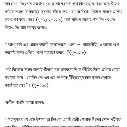
তার দেশে তিয়েন্মান স্কয়ারে ১৯৮৯ সালে দেখা দেয়া বিদ্রোহকে দমন করে চীনের
মাটিতে সকল বিদ্রোহের অবসান ঘটিয়ে দেয়। যা দেং জিয়াও পিঙ্গকে সামনে এগিয়ে
যাবার পথ করে দেয়। (পৃ-২৩২-২৩৯) সেই সহিংস ঘটনার পাঁচ দিন পর দেং
জিয়াও পিং তাঁর ভাষ্যে বলেনঃ
“ আশা করি এই খারাপ কাজটি আমাদেরকে খোলা – দোয়ারনীতি, ও ভালো পথে
সরাসরি দ্রুত এগিয়ে যেতে সহায়তা করবে…”(পৃ-২৩৮)
সেই বিক্ষোভ দমের জন্যই চীনকে নয়া উদারতাবাদি অর্থনীতির দিকে এগিয়ে যেতে
সহায়তা করে। কেলিন দেং এর এই দর্শনকে “ফ্রিডম্যনবাদ বলেন যেখানে
স্বাধীনতা নেই”। (পৃ-২৯৩)
কেলিন নাওমি আরো বলেনঃ
“ সংস্কারের যে ঢেউ উঠলো তা চিন কে একটি তৈরী পোশাক শিল্পের দেশে পরিনত