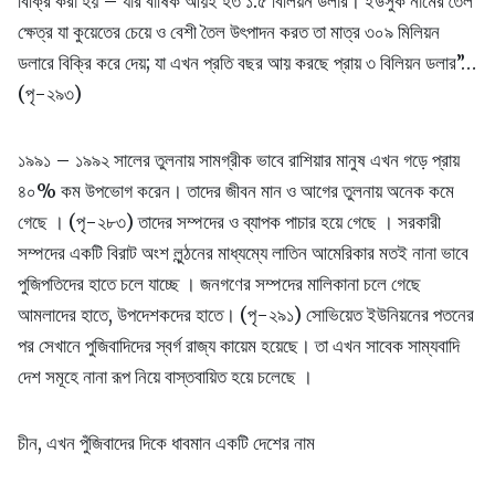
বিক্রি করা হয় – যার বার্ষিক আয়ই হত ১.৫ বিলিয়ন ডলার। ইউসুক নামের তৈল
ক্ষেত্র যা কুয়েতের চেয়ে ও বেশী তৈল উৎপাদন করত তা মাত্র ৩০৯ মিলিয়ন
ডলারে বিক্রি করে দেয়; যা এখন প্রতি বছর আয় করছে প্রায় ৩ বিলিয়ন ডলার”…
(পৃ-২৯৩)
১৯৯১ – ১৯৯২ সালের তুলনায় সামগ্রীক ভাবে রাশিয়ার মানুষ এখন গড়ে প্রায়
৪০% কম উপভোগ করেন। তাদের জীবন মান ও আগের তুলনায় অনেক কমে
গেছে । (পৃ-২৮৩) তাদের সম্পদের ও ব্যাপক পাচার হয়ে গেছে । সরকারী
সম্পদের একটি বিরাট অংশ লুন্ঠনের মাধ্যম্যে লাতিন আমেরিকার মতই নানা ভাবে
পুজিপতিদের হাতে চলে যাচ্ছে । জনগণের সম্পদের মালিকানা চলে গেছে
আমলাদের হাতে, উপদেশকদের হাতে। (পৃ-২৯১) সোভিয়েত ইউনিয়নের পতনের
পর সেখানে পুজিবাদিদের স্বর্গ রাজ্য কায়েম হয়েছে। তা এখন সাবেক সাম্যবাদি
দেশ সমূহে নানা রূপ নিয়ে বাস্তবায়িত হয়ে চলেছে ।
চীন, এখন পুঁজিবাদের দিকে ধাবমান একটি দেশের নাম