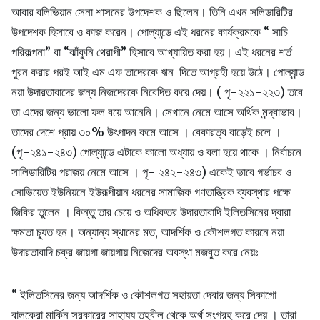
আবার বলিভিয়ান সেনা শাসনের উপদেশক ও ছিলেন। তিনি এখন সলিডারিটির
উপদেশক হিসাবে ও কাজ করেন। পোল্যান্ডে এই ধরনের কার্যক্রমকে “ সাচি
পরিকল্পনা” বা “ঝাঁকুনি থেরাপী” হিসাবে আখ্যায়িত করা হয়। এই ধরনের শর্ত
পুরন করার পরই আই এম এফ তাদেরকে ঋন দিতে আগ্রহী হয়ে উঠে। পোল্যান্ড
নয়া উদারতাবাদের জন্য নিজদেরকে নিবেদিত করে দেয়। ( পৃ-২২১-২২৩) তবে
তা এদের জন্য ভালো ফল বয়ে আনেনি। সেখানে নেমে আসে অর্থিক মন্দ্বাভাব।
তাদের দেশে প্রায় ৩০% উৎপাদন কমে আসে । বেকারত্ব বাড়েই চলে ।
(পৃ-২৪১-২৪৩) পোল্যান্ডে এটাকে কালো অধ্যায় ও বলা হয়ে থাকে । নির্বাচনে
সালিডারিটির পরাজয় নেমে আসে । পৃ- ২৪২-২৪৩) একেই ভাবে গর্ভাচব ও
সোভিয়েত ইউনিয়নে ইউরূপীয়ান ধরনের সামাজিক গণতান্ত্রিক ব্যবস্থার পক্ষে
জিকির তুলেন । কিন্তু তার চেয়ে ও অধিকতর উদারতাবাদি ইলিতসিনের দ্বারা
ক্ষমতা চ্যুত হন। অন্যান্য স্থানের মত, আদর্শিক ও কৌশলগত কারনে নয়া
উদারতাবাদি চক্র জায়গা জায়গায় নিজেদের অবস্থা মজবুত করে নেয়ঃ
“ ইলিতসিনের জন্য আদর্শিক ও কৌশলগত সহায়তা দেবার জন্য সিকাগো
বালকেরা মার্কিন সরকারের সাহায্য তহবীল থেকে অর্থ সংগ্রহ করে দেয় । তারা