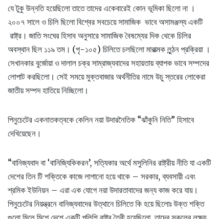
যে টুকু উন্নতি হয়েছিলো তাতে তাদের একেবারেই কোন ভূমিকা ছিলো না ।
২০০৭ সালে ও চিলি ছিলো বিশ্বের সবচেয়ে সামাজিক ভাবে অসামঞ্জস্য একটি
রাষ্ট্র। জাতি সংঘের হিসাব অনুসারে সামাজিক বৈষম্যের দিক থেকে চিলির
অবস্থান ছিল ১১৯ তম। (পৃ-১০৫) চিলিতে চলছিলো মারাত্মক লুন্ঠন প্রক্রিয়া ।
সেখানকার বুর্জোয়া ও দালাল চক্র সাম্রাজ্যবাদের সহায়তায় ব্যাপক ভাবে সম্পদের
লোপাট করছিলো। সেই সময়ে মুক্তবাজার অর্থনীতির নামে উচু স্তরের লোকেরা
জাতীয় সম্পদ হাতিয়ে নিচ্ছিলো।
পিনুচেটের একনাতকত্বকে কেলিন নয়া উদারনৈতিক “ঝাঁকুনি নিতি” হিসাবে
দেখিয়েছেন।
“বানিজ্যবাদ বা ‘বানিজ্যিকিকরন’, সত্যিকার অর্থে মসুলিনির রাষ্ট্রীয় নীতি যা একটি
দেশের তিন টি শক্তিকে কাজে লাগানো হয়ে থাকে – সরকার, ব্যবসায়ী এবং
শ্রমিক ইউনিয়ন – এরা এক যোগে নয়া উদারতাবাদের জন্য কাজ করে যায়।
পিনুচেটের নিয়ন্ত্রনে বানিজ্যবাদের উত্থানে চিলিতে কি হয়ে ছিলোঃ উক্ত শক্তি
গুলো মিলে মিশে দেশে একটি পুলিশি রাষ্ট্র তৈরী হয়েছিলো, তাদের সকলের লক্ষ্য