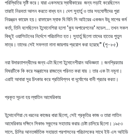
পরিস্থিতির সৃষ্টি করে। যারা একসময়ে স্বাধীকারের জন্য লড়াই করেছিলেন
তারাই নিরবতা আলন করতে বাধ্য হন। দেশ সুহার্তু ও তার সহযোগীদের পুরা
নিয়ন্ত্রন কায়েম হয়। রাফায়েল ম্যাক ঘি যিনি সি আইয়ের একজন উচু মাপের কর্ম
কর্তা, তিনি বলেছিলেন ইন্দোনেশিয়া হলো ‘ক্যু অপারেশনের’ মডেল… তখন সকল
কিছুই ওয়াশিংটনের নির্দেশে পরিচালিত হত। সুহার্তু ছিলো তাদের হাতের পুতুল
মাত্র। তাদের সেই সফলতা নানা জায়গায় প্রয়োগ করা হয়েছে” (পৃ-৮৫)
নয়া উদারতাপন্থীদের জন্য এটা ছিলো ইন্দোনেশীয়ান অভিজ্ঞতা । জনপ্রিয়তার
বিষয়টিকে কি করে সন্ত্রাসের রাজত্বে পরিনত করা যায় । তার এক টা নমূনা।
এরাই আবারা সুর চিৎকার করে প্রতিবিপ্লব বা দূর্যোগের বানী প্রচার করত।
প্রকৃত সূচনা হয় ল্যাতিন আমেরিকায়
ইন্দোনেশিয়া যে ধরনের কাজের ধারা ছিলো, সেই প্রকৃতির কাজ ও তারা লাতিন
আমেরিকার দক্ষিনে সিকাগু স্কুলের সহাতায় করার চেষ্টা চালিয়ে ছিলো। ১৯৫৩
সালে, চিলির আন্তর্জাতিক সহায়তা প্রশাসনের পরিচালকের সাথে ইউ এস আইডি