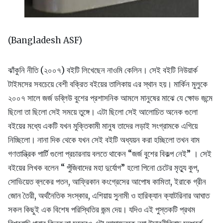
(Bangladesh ASF)
ঝাঁকুনি নীতি (২০০৭) বইটি লিখেছেন নাওমি কেলিন। সেই বইটি নিউয়ার্ক
টাইমসের সবচেয়ে বেশী বক্রিত বইয়ের তালিকায় এর স্থান হয়। মার্কিন মুলুকে
২০০৭ সালে জর্জ ডব্লিউ বুশের প্রশাসনিক আমলে মানুষের মাঝে যে ক্ষোভ জন্মে
ছিলো তা ছিলো সেই সময়ে তুঙ্গে। এটা ছিলো সেই আলোচিত অনেক গুলো
বইয়ের মধ্যে একটি যখন মুক্তিকামী মানুষ তাদের লড়াই সংগ্রামকে এগিয়ে
নিচ্ছিলো। নানা দিক থেকে যখন সেই বইটি অধ্যয়ন করা হচ্ছিলো তখন বাম
গণতান্ত্রিক পার্টি গুলো প্রচারনায় বলতে থাকেন “জর্জ বুশের বিকল্প নেই” । সেই
বইয়ের লিখক বলেন “ পুঁজিবাদের মহা দুর্যোগ” হলো পিনো চেটের মৃত্যু কুপ,
সোভিয়েত ব্লকের পতন, আফ্রিকান কংগ্রেসের আপোষ কামিতা, ইরাকে গ্রীন
জোন তৈরী, অর্থনৈতিক সংস্কার, এশিয়ায় সুনামী ও হারিক্যান ক্যাটরিনার আঘাত
সকল কিছুই এক বিশেষ পরিস্থিতির জন্ম দেয়। যদিও এই পুস্তকটি প্রথম