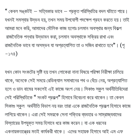
“ কেবল সঙ্কটই – সত্যিকার ভাবে – প্রকৃত পরিস্থিতির বদল ঘটাতে পারে।
যখনই সমস্যার উদ্ভব হয়, তখন সময় উপযোগী পদক্ষেপ গ্রহন করতে হয়। তাই
আমরা মনে করি, আমাদের মৌলিক কাজ হলোঃ চলমান অবস্থার জন্য বিকল্প
রাজনৈতিক পন্থার উদ্ভাবন করা, চলমান অবস্থাকে সক্রিয় রাখা এবং
রাজনৈতিক ভাবে যা অসম্ভব যা অপ্রত্যাশিত তা ও সজিব রাখাতে হবে”। (পৃ
-১৭৪)
যখন কোন সংকটের সৃষ্টি হয় তখন লোকেরা নানা বিষয়ে পরিক্ষা নিরীক্ষা চালিয়ে
থাকে, অনেকে সেই সময়ে রেডিক্যাল সমাধানের পথ ও বেঁচে নেয়, অপ্রত্যাশিত
হলে ও ডান বামের সকলেই এই কাজে অংশ নেয়। সিকাগু স্কুল অর্থনীতিবিদেরা
সেই পরিস্থিতিকে “ সংকট প্রকল্প” হিসাবে বিবেচনা করে থাকেন। তা কেবল
সিকাগু স্কুল অর্থনীতি বিভাগ নয় বরং তারা একে রাজনৈতিক প্রকল্প হিসাবে কাজে
লাগিয়ে থাকেন। এরা সেই সময়কে সেনা শক্তির ব্যবহার ও সাম্রাজ্যবাদের
বিস্তারের উপযুক্ত সময় হিসাবে ধরে কাজ করেন। যা এক ধরনের
একনায়কতন্ত্রের মতই কার্যকরী থাকে। এদের সহায়ক হিসাবে আই এম এফ