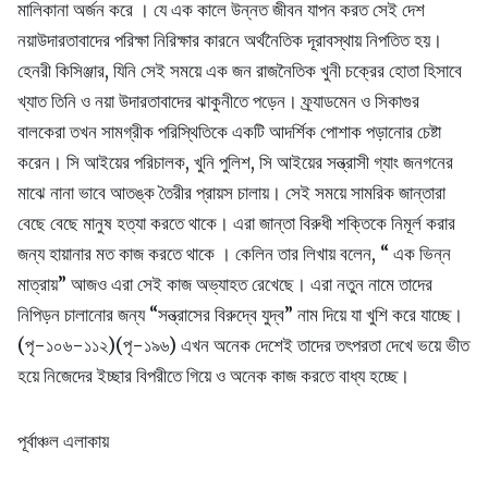
মালিকানা অর্জন করে । যে এক কালে উন্নত জীবন যাপন করত সেই দেশ
নয়াউদারতাবাদের পরিক্ষা নিরিক্ষার কারনে অর্থনৈতিক দূরাবস্থায় নিপতিত হয়।
হেনরী কিসিঞ্জার, যিনি সেই সময়ে এক জন রাজনৈতিক খুনী চক্রের হোতা হিসাবে
খ্যাত তিনি ও নয়া উদারতাবাদের ঝাকুনীতে পড়েন। ফ্র্যাডমেন ও সিকাগুর
বালকেরা তখন সামগ্রীক পরিস্থিতিকে একটি আদর্শিক পোশাক পড়ানোর চেষ্টা
করেন। সি আইয়ের পরিচালক, খুনি পুলিশ, সি আইয়ের সন্ত্রাসী গ্যাং জনগনের
মাঝে নানা ভাবে আতঙ্ক তৈরীর প্রায়স চালায়। সেই সময়ে সামরিক জান্তারা
বেছে বেছে মানুষ হত্যা করতে থাকে। এরা জান্তা বিরুধী শক্তিকে নিমূর্ল করার
জন্য হায়ানার মত কাজ করতে থাকে । কেলিন তার লিখায় বলেন, “ এক ভিন্ন
মাত্রায়” আজও এরা সেই কাজ অভ্যাহত রেখেছে। এরা নতুন নামে তাদের
নিপিড়ন চালানোর জন্য “সন্ত্রাসের বিরুদ্বে যুদ্ব” নাম দিয়ে যা খুশি করে যাচ্ছে।
(পৃ-১০৬-১১২)(পৃ-১৯৬) এখন অনেক দেশেই তাদের তৎপরতা দেখে ভয়ে ভীত
হয়ে নিজেদের ইচ্ছার বিপরীতে গিয়ে ও অনেক কাজ করতে বাধ্য হচ্ছে।
পূর্বাঞ্চল এলাকায়