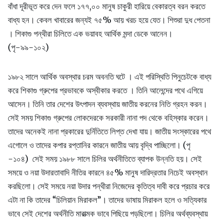
বাঁধা দূরীভূত করে দেন ফলে ১৭৭,০০ মানুষ চাকুরী হারিয়ে বেকারত্ব বরন করতে
বাধ্য হন। কেবল খাবারের জন্যই ৭৫% আয় খরচ হয়ে যেত। শিশুরা দুধ পেতনা
। শিকাগু পন্থীরা চিলিতে এক ভয়াবহ আর্থিক মন্দা ডেকে আনেন।
(পৃ-৯৯-১০২)
১৯৮২ সালে আর্থিক অবস্থার চরম অবনতি ঘটে । এই পরিস্থিতি পিনুচেটকে বাধ্য
করে শিকাগু গ্রুপের প্রভাবকে অস্বীকার করতে । তিনি আলেন্দের পথে এগিয়ে
আসেন। তিনি তার দেশের উৎপাদন ব্যবস্থায় জাতীয় করনের নিতি গ্রহন করন।
সেই সময় শিকাগু গ্রুপের লোকদেরকে সরকারী নানা পদ থেকে বহিস্কার করেন।
তাদের অনেকই নানা প্রকারের দুর্নিতিতে লিপ্ত দেখা যায়। জাতীয় সংস্কারের পথে
এগোলে ও তাদের কপার রপ্তানির কারনে জাতীয় আয় বৃদ্বি পাচ্ছিলো। (পৃ
-১০৪) সেই সময় ১৯৮৮ সালে চিলির অর্থনীতিতে ব্যাপক উন্নতি হয়। সেই
সময়ে ও নয়া উদারতাবাদি নীতির কারনে ৪৫% মানুষ দারিদ্রতার নিচেই অবস্থান
করছিলো। সেই সময়ে নয়া উদার পন্থীরা নিজেদের কৃতিত্ব দাবী করে প্রচার করে
এটা না কি তাদের “চিলিয়ান মিরাকল”। তাদের ভাষায় মিরাকল হলে ও সত্যিকার
ভাবে সেই দেশের অর্থনীতি মারাত্মক ভাবে পিছিয়ে পড়ছিলো। চিলির অর্থব্যবস্থায়