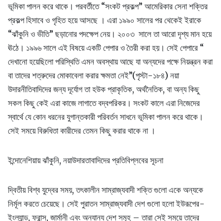
ভূমিকা পালন করে থাকে। পরবর্তীতে “সংকট প্রকল্প” আমেরিকার সেনা শক্তির
প্রকল্প হিসাবে ও গৃহিত হয়ে আসছে । এরা ১৯৯০ সালের পর থেকেই ইরাকে
“ঝাঁকুনি ও ভীতি” ছড়ানোর পদক্ষেপ নেয়। ২০০৩ সালে তা আরো দৃশ্য মান হয়ে
ঊঠে। ১৯৯৬ সালে এই বিষয়ে একটি পেপার ও তৈরী করা হয়। সেই পেপারে “
দেখানো হয়েছিলো পরিস্থিতি এমন অবস্থায় আছে যা অন্যদের পক্ষে নিয়ন্ত্রন করা
বা তাদের শত্রুদের মোকাবেলা করার ক্ষমতা নেই”(পৃস্টা-১৮৪) নয়া
উদারনীতিবাদিদের জন্য দূর্যোগ তা হউক প্রাকৃতিক, অর্থনৈতিক, বা অন্য কিছু
সকল কিছু কেই এরা কাজে লাগাতে বদ্বপরিকর। সংকট কালে এরা নিজেদের
স্বার্থে যে কোন ধরনের যুগান্তকারী পরিবর্তন সাধনে ভূমিকা পালন করে থাকে।
সেই সময়ে বিরুধিতা কারীদের তেমন কিছু করার থাকে না ।
ইন্দোনেশিয়ায় ঝাঁকুনি, নয়াউদারতাবাদিদের প্রতিবিপ্লবের সূচনা
দ্বিতীয় বিশ্ব যুদ্বের সময়, তৎকালীন সাম্রাজ্যবাদী শক্তি গুলো একে অন্যকে
নির্মূল করতে চেয়েছে। সেই পুরাতন সাম্রাজ্যবাদী দেশ গুলো হলো ইউরূপের-
ইংল্যান্ড, ফ্রান্স, জার্মানী এবং অন্যান্য দেশ সমূহ – তারা সেই সময়ে তাদের