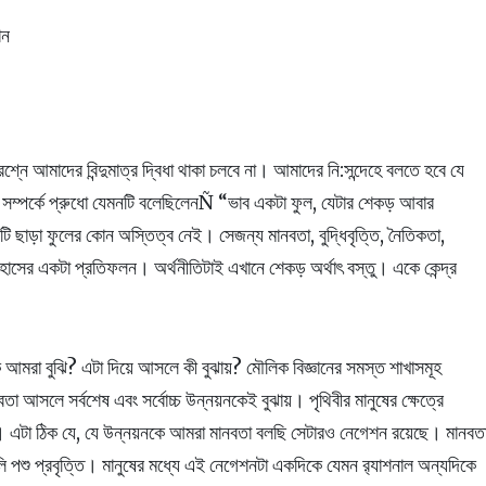
ান
্নে আমাদের বিন্দুমাত্র দ্বিধা থাকা চলবে না। আমাদের নি:সন্দেহে বলতে হবে যে
াব সম্পর্কে প্রুধো যেমনটি বলেছিলেনÑ “ভাব একটা ফুল, যেটার শেকড় আবার
টি ছাড়া ফুলের কোন অস্তিত্ব নেই। সেজন্য মানবতা, বুদ্ধিবৃত্তি, নৈতিকতা,
হাসের একটা প্রতিফলন। অর্থনীতিটাই এখানে শেকড় অর্থাৎ বস্তু। একে কেন্দ্র
ি আমরা বুঝি? এটা দিয়ে আসলে কী বুঝায়? মৌলিক বিজ্ঞানের সমস্ত শাখাসমূহ
া আসলে সর্বশেষ এবং সর্বোচ্চ উন্নয়নকেই বুঝায়। পৃথিবীর মানুষের ক্ষেত্রে
বলে। এটা ঠিক যে, যে উন্নয়নকে আমরা মানবতা বলছি সেটারও নেগেশন রয়েছে। মানবত
পশু প্রবৃত্তি। মানুষের মধ্যে এই নেগেশনটা একদিকে যেমন র‌্যাশনাল অন্যদিকে